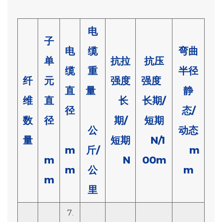
电
子
电
缆
弯曲
单
抗拉
抗压
缆
重
半径
纤
元
强度
强度
直
量
静
维
直
长
长期/
径
态/
数
径
期/
短期
公
动态
量
短期
N/1
m
斤/
m
m
N
00m
m
公
m
m
里
7.