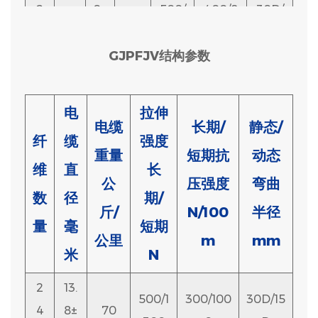
2
0±
500/
400/8
30D/
2
45
核
0.
1000
00
15D
5
GJPFJV结构参数
7.
4
0±
500/
400/8
30D/
电
拉伸
2
45
电缆
长期/
静态/
核
0.
1000
00
15D
纤
缆
强度
重量
5
短期抗
动态
维
直
长
公
压强度
弯曲
8.
数
径
期/
6
3±
500/
400/8
30D/
斤/
N/100
半径
2
62
量
毫
短期
核
0.
1000
00
15D
公里
m
mm
5
米
N
9.
2
13.
500/1
300/100
30D/15
8
4±
500/
400/8
30D/
4
8±
70
2
85